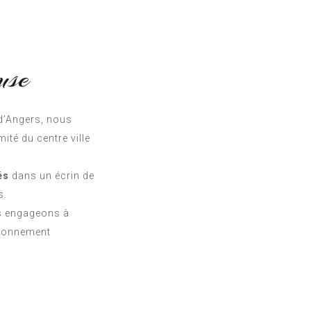
use
 d’Angers, nous
té du centre ville
és
dans un écrin de
s.
us engageons à
ironnement