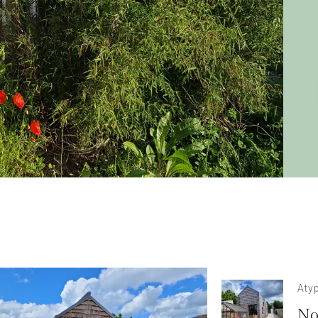
Aty
No