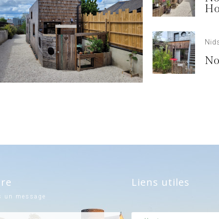
Ho
Nids
No
ire
Liens utiles
s un message