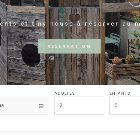
nts et tiny house à réserver au me
RESERVATION
ADULTES
ENFANTS
📅