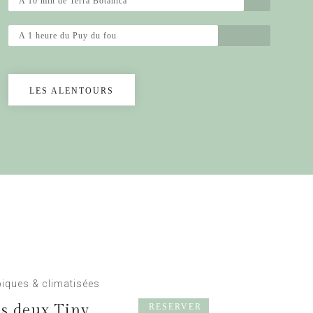
A 10 min de Terra Botanica
A 1 heure du Puy du fou
LES ALENTOURS
piques & climatisées
s deux Tiny
RESERVER