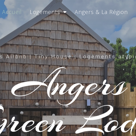
Accueil
Logements
Angers & La Région
 Airbnb | Tiny House | Logements atyp
Angers
reen Lod