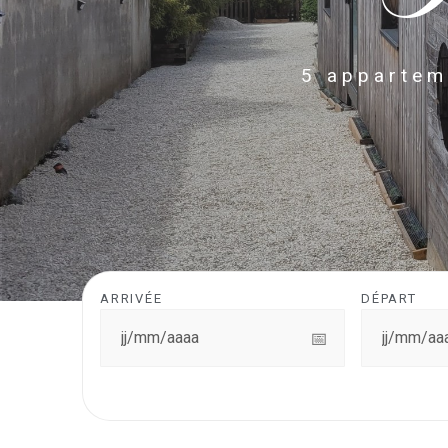
5 apparteme
ARRIVÉE
DÉPART
📅