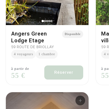
Angers Green
Ma
Disponible
Lodge Etage
vil
59 ROUTE DE BRIOLLAY
59 
4 voyageurs
1 chambre
4 
à partir de
à pa
Réserver
55 €
55
+