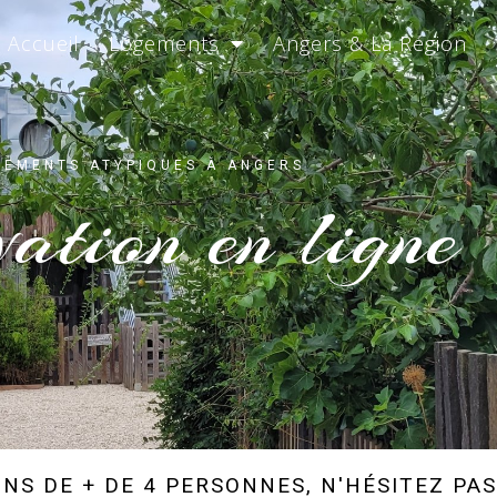
Accueil
Logements
Angers & La Région
GEMENTS ATYPIQUES À ANGERS
vation en ligne
NS DE + DE 4 PERSONNES, N'HÉSITEZ PA