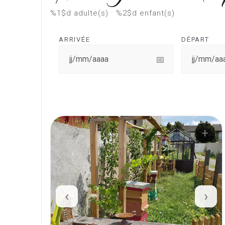
%1$d adulte(s) · %2$d enfant(s)
ARRIVÉE
DÉPART
📅
+
‹
›