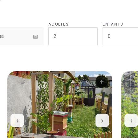
ADULTES
ENFANTS
📅
+
‹
›
‹