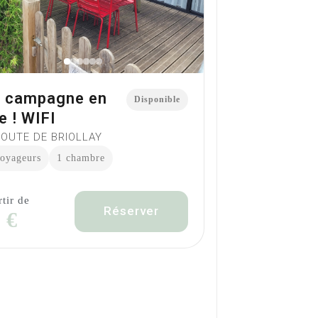
 campagne en
Disponible
le ! WIFI
ROUTE DE BRIOLLAY
voyageurs
1 chambre
rtir de
Réserver
 €